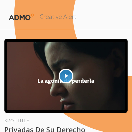
Creative Alert
Play
Video
SPOT TITLE
Privadas De Su Derecho